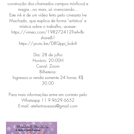
construção dos chamados campos mórficos) e
magia...no mais, só vivenciando...
Este ink é de um vídeo feito pelo cineasta Ive
Machado, que explica de forma "artística" e
mística sobre o trabalho, acesse:
https://vimeo.com/198272412?ref=fb-
share&1
https://youtu.be/D8Qppi_kob4
Dia: 28 de julho
Horário: 20:00H
Canal: Zoom
Bilheteria:
Ingressos a venda somente 24 horas: R$
30,00
Para mais informações entre em contato pelo
Whatsapp 11 9 9629 6652
E-mail: ateliertravessia@gmail.com