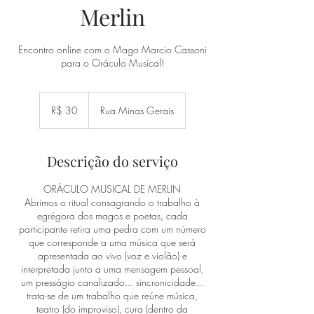
Merlin
Encontro online com o Mago Marcio Cassoni
para o Oráculo Musical!
30
Reais
R$ 30
Rua Minas Gerais
brasileiros
Descrição do serviço
ORÁCULO MUSICAL DE MERLIN
Abrimos o ritual consagrando o trabalho à
egrégora dos magos e poetas, cada
participante retira uma pedra com um número
que corresponde a uma música que será
apresentada ao vivo (voz e violão) e
interpretada junto a uma mensagem pessoal,
um presságio canalizado... sincronicidade...
trata-se de um trabalho que reúne música,
teatro (do improviso), cura (dentro da