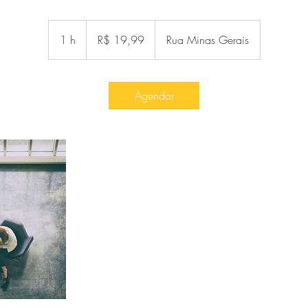
19,99
Reais
1 h
1
R$ 19,99
Rua Minas Gerais
brasileiros
Agendar