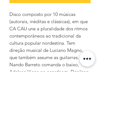
Disco composto por 10 músicas
(autorais, inéditas e clássicas), em que
CA CAU une a pluralidade dos ritmos
contemporâneos ao tradicional da
cultura popular nordestina. Tem
direção musical de Luciano Magno,
que também assume as guitarras.
Nando Barreto comanda o baixo,
Adelson Viana no acordeom, Denilson
Lopes na bateria e Hoto Júnior na
percussão. O carioca Márcio Resende
complementa a banda tocando
sax e
flauta.