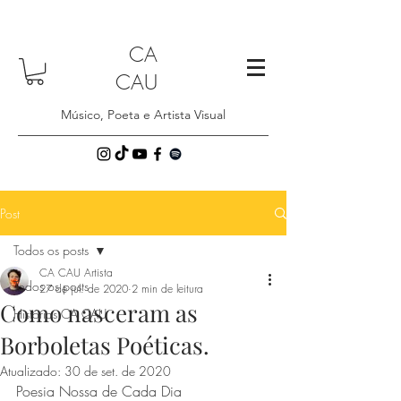
CA
CAU
Músico, Poeta e Artista Visual
Post
Todos os posts
CA CAU Artista
Todos os posts
27 de jul. de 2020
2 min de leitura
Como nasceram as
Histórias CA CAU
Borboletas Poéticas.
Atualizado:
30 de set. de 2020
Poesia Nossa de Cada Dia 