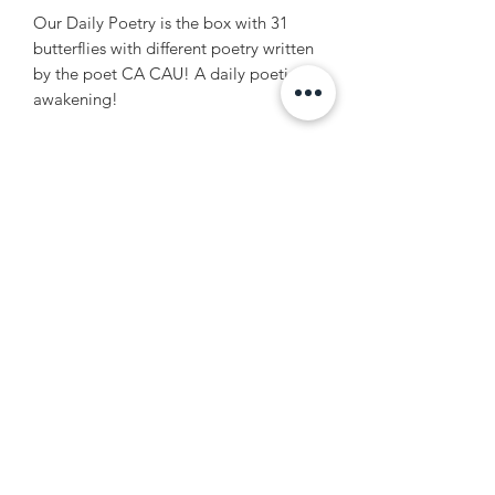
Our Daily Poetry is the box with 31
butterflies with different poetry written
by the poet CA CAU! A daily poetic
awakening!
INFORMAÇÕES DO PRODUTO
Caixinha de Acrílico com 31
borboletas cortadas em papel, na tapa
da caixa vem uma borboleta de
acetato estampado.
Travessia Produções Artísticas LTDA - ME
CNPJ:
14.225.257
/0001-56
Contato:
+55 11 2362 2363
contato@artistacacau.com.br
©2020 o site cacauartista.com tem todos os direitos
A
reservados pela Travessia Produções
rtísticas LTDA -
ME