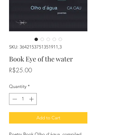
SKU: 3642153751351911,3
Book Eye of the water
Price
R$25.00
Quantity
*
Add to Cart
Poetry Book Olho d`água, compiled