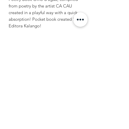
from poetry by the artist CA CAU
created in a playful way with a quick
absorption! Pocket book created by
Editora Kalango!
INFORMAÇÕES DO PRODUTO
Livro de Poesias em formato quadrado
com 63 páginas. Contém poesias e
Ilustração em Nanquim.
Travessia Produções Artísticas LTDA - ME
CNPJ:
14.225.257
/0001-56
Contato:
+55 11 2362 2363
contato@artistacacau.com.br
©2020 o site cacauartista.com tem todos os direitos
A
reservados pela Travessia Produções
rtísticas LTDA -
ME
Data estimada de entrega do e-commerce por volta 15